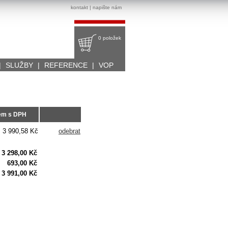
kontakt
|
napište nám
0 položek
|
SLUŽBY
|
REFERENCE
|
VOP
em s DPH
3 990,58 Kč
odebrat
3 298,00 Kč
693,00 Kč
3 991,00 Kč