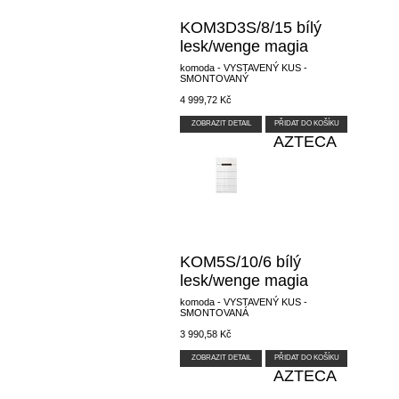
KOM3D3S/8/15 bílý
lesk/wenge magia
komoda - VYSTAVENÝ KUS -
SMONTOVANÝ
4 999,72 Kč
ZOBRAZIT DETAIL
PŘIDAT DO KOŠÍKU
AZTECA
KOM5S/10/6 bílý
lesk/wenge magia
komoda - VYSTAVENÝ KUS -
SMONTOVANÁ
3 990,58 Kč
ZOBRAZIT DETAIL
PŘIDAT DO KOŠÍKU
AZTECA