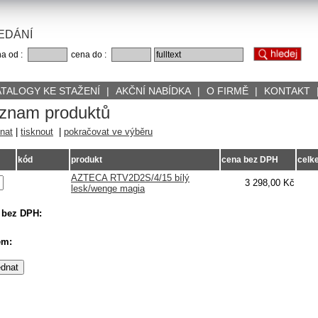
EDÁNÍ
a od :
cena do :
ATALOGY KE STAŽENÍ
|
AKČNÍ NABÍDKA
|
O FIRMĚ
|
KONTAKT
znam produktů
nat
|
tisknout
|
pokračovat ve výběru
kód
produkt
cena bez DPH
celk
AZTECA RTV2D2S/4/15 bílý
3 298,00 Kč
lesk/wenge magia
 bez DPH:
em: