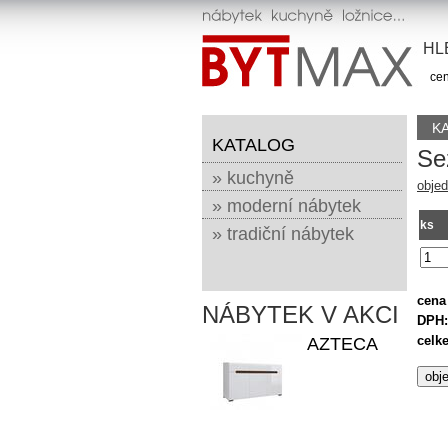
HL
cen
K
KATALOG
Se
» kuchyně
objed
» moderní nábytek
ks
» tradiční nábytek
cena
NÁBYTEK V AKCI
DPH:
celk
AZTECA