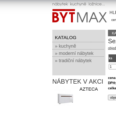
HL
cen
K
KATALOG
Se
» kuchyně
objed
» moderní nábytek
ks
» tradiční nábytek
cena
NÁBYTEK V AKCI
DPH:
celk
AZTECA