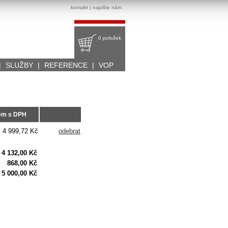
kontakt
|
napište nám
0 položek
|
SLUŽBY
|
REFERENCE
|
VOP
em s DPH
4 999,72 Kč
odebrat
4 132,00 Kč
868,00 Kč
5 000,00 Kč