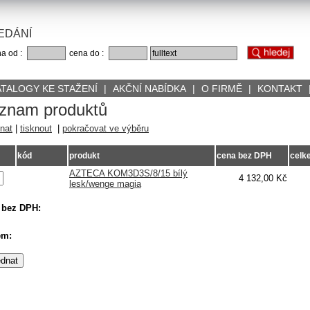
EDÁNÍ
a od :
cena do :
ATALOGY KE STAŽENÍ
|
AKČNÍ NABÍDKA
|
O FIRMĚ
|
KONTAKT
znam produktů
nat
|
tisknout
|
pokračovat ve výběru
kód
produkt
cena bez DPH
celk
AZTECA KOM3D3S/8/15 bílý
4 132,00 Kč
lesk/wenge magia
 bez DPH:
em: