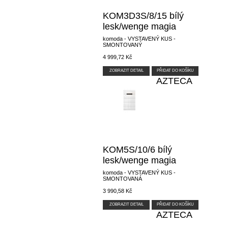
KOM3D3S/8/15 bílý
lesk/wenge magia
komoda - VYSTAVENÝ KUS -
SMONTOVANÝ
4 999,72 Kč
ZOBRAZIT DETAIL
PŘIDAT DO KOŠÍKU
AZTECA
KOM5S/10/6 bílý
lesk/wenge magia
komoda - VYSTAVENÝ KUS -
SMONTOVANÁ
3 990,58 Kč
ZOBRAZIT DETAIL
PŘIDAT DO KOŠÍKU
AZTECA