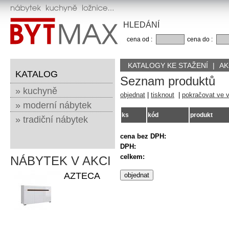
HLEDÁNÍ
cena od :
cena do :
KATALOGY KE STAŽENÍ
|
AK
KATALOG
Seznam produktů
» kuchyně
objednat
|
tisknout
|
pokračovat ve 
» moderní nábytek
ks
kód
produkt
» tradiční nábytek
cena bez DPH:
DPH:
celkem:
NÁBYTEK V AKCI
AZTECA