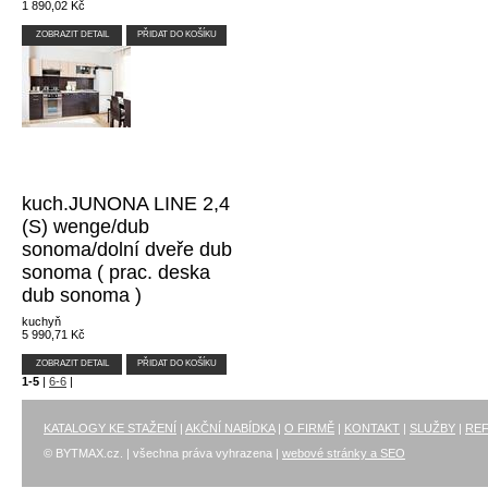
1 890,02 Kč
ZOBRAZIT DETAIL
PŘIDAT DO KOŠÍKU
kuch.JUNONA LINE 2,4
(S) wenge/dub
sonoma/dolní dveře dub
sonoma ( prac. deska
dub sonoma )
kuchyň
5 990,71 Kč
ZOBRAZIT DETAIL
PŘIDAT DO KOŠÍKU
1-5
|
6-6
|
KATALOGY KE STAŽENÍ
|
AKČNÍ NABÍDKA
|
O FIRMĚ
|
KONTAKT
|
SLUŽBY
|
RE
© BYTMAX.cz. | všechna práva vyhrazena |
webové stránky a SEO