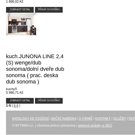
1 890,02 Kč
ZOBRAZIT DETAIL
PŘIDAT DO KOŠÍKU
kuch.JUNONA LINE 2,4
(S) wenge/dub
sonoma/dolní dveře dub
sonoma ( prac. deska
dub sonoma )
kuchyň
5 990,71 Kč
ZOBRAZIT DETAIL
PŘIDAT DO KOŠÍKU
1-5
|
6-6
|
KATALOGY KE STAŽENÍ
|
AKČNÍ NABÍDKA
|
O FIRMĚ
|
KONTAKT
|
SLUŽBY
|
RE
© BYTMAX.cz. | všechna práva vyhrazena |
webové stránky a SEO