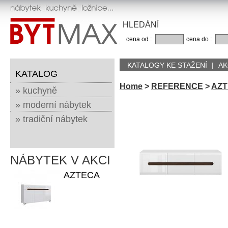
HLEDÁNÍ
cena od :
cena do :
KATALOGY KE STAŽENÍ
|
AK
KATALOG
Home
>
REFERENCE
>
AZT
» kuchyně
» moderní nábytek
» tradiční nábytek
NÁBYTEK V AKCI
AZTECA