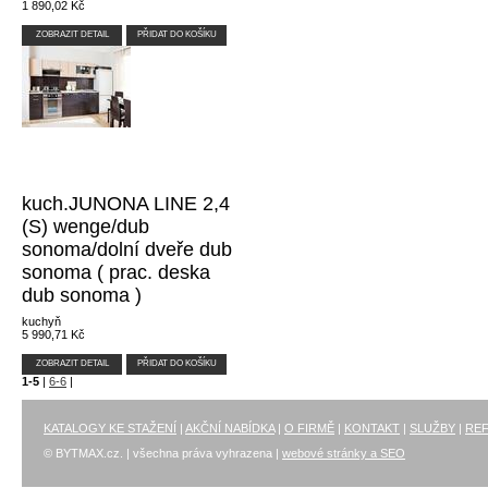
1 890,02 Kč
ZOBRAZIT DETAIL
PŘIDAT DO KOŠÍKU
kuch.JUNONA LINE 2,4
(S) wenge/dub
sonoma/dolní dveře dub
sonoma ( prac. deska
dub sonoma )
kuchyň
5 990,71 Kč
ZOBRAZIT DETAIL
PŘIDAT DO KOŠÍKU
1-5
|
6-6
|
KATALOGY KE STAŽENÍ
|
AKČNÍ NABÍDKA
|
O FIRMĚ
|
KONTAKT
|
SLUŽBY
|
RE
© BYTMAX.cz. | všechna práva vyhrazena |
webové stránky a SEO