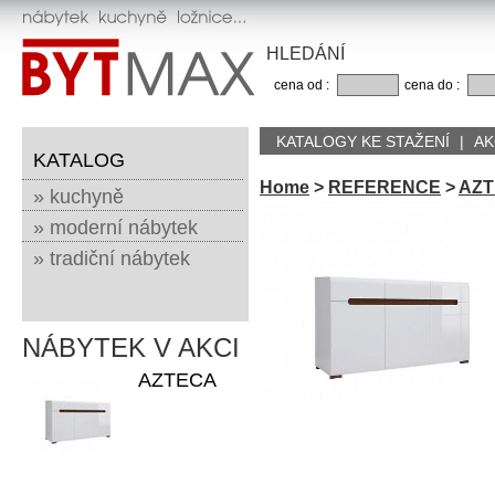
HLEDÁNÍ
cena od :
cena do :
KATALOGY KE STAŽENÍ
|
AK
KATALOG
Home
>
REFERENCE
>
AZT
» kuchyně
» moderní nábytek
» tradiční nábytek
NÁBYTEK V AKCI
AZTECA