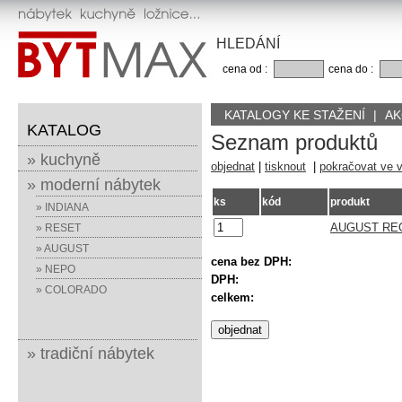
HLEDÁNÍ
cena od :
cena do :
KATALOGY KE STAŽENÍ
|
AK
KATALOG
Seznam produktů
» kuchyně
objednat
|
tisknout
|
pokračovat ve 
» moderní nábytek
ks
kód
produkt
» INDIANA
AUGUST REG
» RESET
» AUGUST
cena bez DPH:
» NEPO
DPH:
» COLORADO
celkem:
» tradiční nábytek