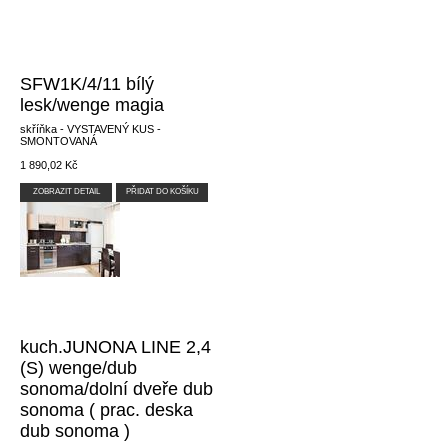
SFW1K/4/11 bílý
lesk/wenge magia
skříňka - VYSTAVENÝ KUS -
SMONTOVANÁ
1 890,02 Kč
ZOBRAZIT DETAIL
PŘIDAT DO KOŠÍKU
kuch.JUNONA LINE 2,4
(S) wenge/dub
sonoma/dolní dveře dub
sonoma ( prac. deska
dub sonoma )