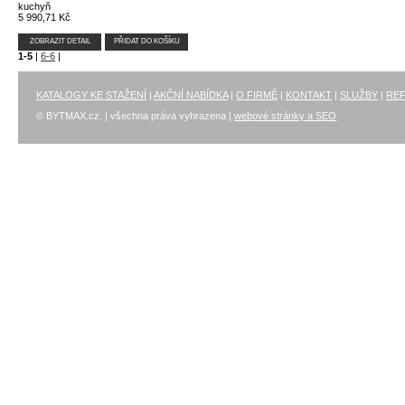
kuchyň
5 990,71 Kč
ZOBRAZIT DETAIL
PŘIDAT DO KOŠÍKU
1-5
|
6-6
|
KATALOGY KE STAŽENÍ
|
AKČNÍ NABÍDKA
|
O FIRMĚ
|
KONTAKT
|
SLUŽBY
|
RE
© BYTMAX.cz. | všechna práva vyhrazena |
webové stránky a SEO