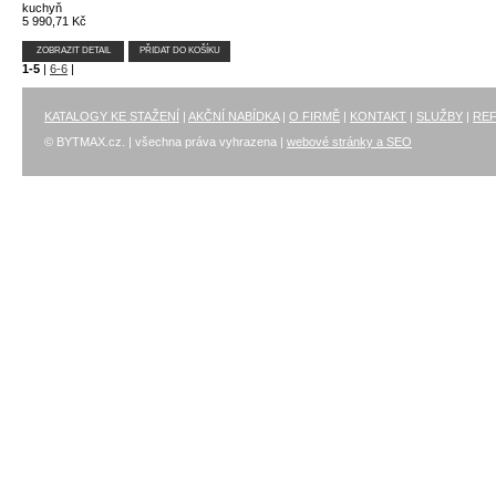
kuchyň
5 990,71 Kč
ZOBRAZIT DETAIL
PŘIDAT DO KOŠÍKU
1-5
|
6-6
|
KATALOGY KE STAŽENÍ
|
AKČNÍ NABÍDKA
|
O FIRMĚ
|
KONTAKT
|
SLUŽBY
|
RE
© BYTMAX.cz. | všechna práva vyhrazena |
webové stránky a SEO