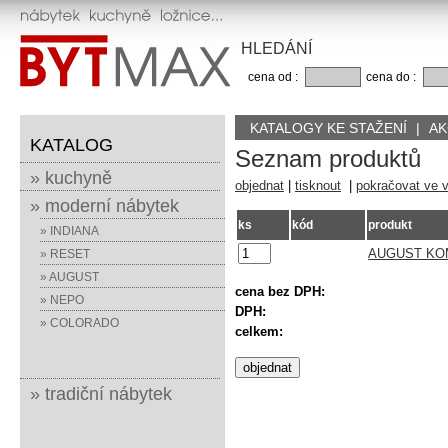
HLEDÁNÍ
cena od :
cena do :
KATALOGY KE STAŽENÍ
|
AK
KATALOG
Seznam produktů
» kuchyně
objednat
|
tisknout
|
pokračovat ve 
» moderní nábytek
ks
kód
produkt
» INDIANA
AUGUST KO
» RESET
» AUGUST
cena bez DPH:
» NEPO
DPH:
» COLORADO
celkem:
» tradiční nábytek