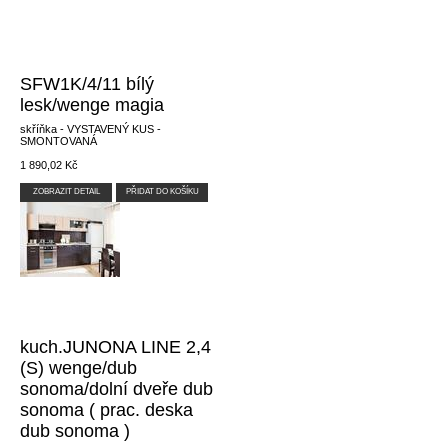
SFW1K/4/11 bílý
lesk/wenge magia
skříňka - VYSTAVENÝ KUS -
SMONTOVANÁ
1 890,02 Kč
ZOBRAZIT DETAIL
PŘIDAT DO KOŠÍKU
kuch.JUNONA LINE 2,4
(S) wenge/dub
sonoma/dolní dveře dub
sonoma ( prac. deska
dub sonoma )