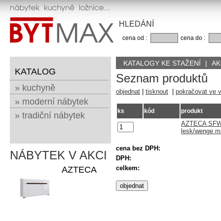
HLEDÁNÍ
cena od :
cena do :
KATALOGY KE STAŽENÍ
|
AK
KATALOG
Seznam produktů
» kuchyně
objednat
|
tisknout
|
pokračovat ve 
» moderní nábytek
ks
kód
produkt
» tradiční nábytek
AZTECA SFW1
lesk/wenge m
cena bez DPH:
NÁBYTEK V AKCI
DPH:
celkem:
AZTECA