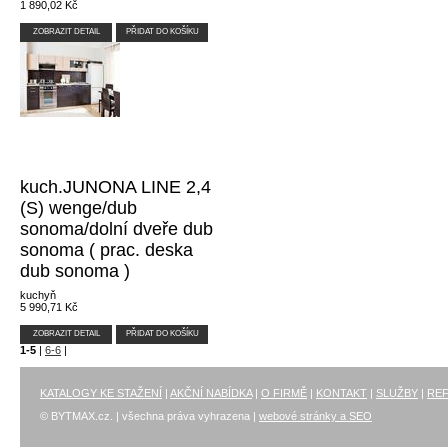
1 890,02 Kč
ZOBRAZIT DETAIL
PŘIDAT DO KOŠÍKU
kuch.JUNONA LINE 2,4
(S) wenge/dub
sonoma/dolní dveře dub
sonoma ( prac. deska
dub sonoma )
kuchyň
5 990,71 Kč
ZOBRAZIT DETAIL
PŘIDAT DO KOŠÍKU
1-5
|
6-6
|
KATALOGY KE STAŽENÍ
|
AKČNÍ NABÍDKA
|
O FIRMĚ
|
KONTAKT
|
SLUŽBY
|
RE
© BYTMAX.cz. | všechna práva vyhrazena |
webové stránky a SEO