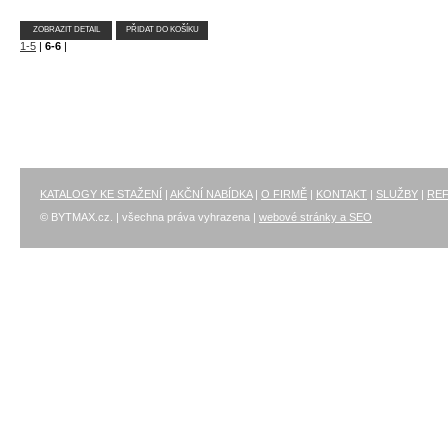
ZOBRAZIT DETAIL
PŘIDAT DO KOŠÍKU
1-5
|
6-6
|
KATALOGY KE STAŽENÍ
|
AKČNÍ NABÍDKA
|
O FIRMĚ
|
KONTAKT
|
SLUŽBY
|
RE
© BYTMAX.cz. | všechna práva vyhrazena |
webové stránky a SEO