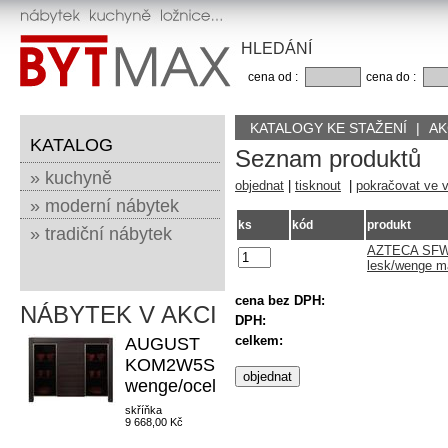
HLEDÁNÍ
cena od :
cena do :
KATALOGY KE STAŽENÍ
|
AK
KATALOG
Seznam produktů
» kuchyně
objednat
|
tisknout
|
pokračovat ve 
» moderní nábytek
ks
kód
produkt
» tradiční nábytek
AZTECA SFW1
lesk/wenge m
cena bez DPH:
NÁBYTEK V AKCI
DPH:
celkem:
AUGUST
KOM2W5S
wenge/ocel
skříňka
9 668,00 Kč