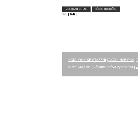
ZOBRAZIT DETAIL
PŘIDAT DO KOŠÍKU
1-5
|
6-6
|
KATALOGY KE STAŽENÍ
|
AKČNÍ NABÍDKA
|
© BYTMAX.cz. | všechna práva vyhrazena |
w