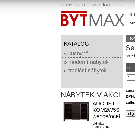
HL
cen
K
KATALOG
Se
» kuchyně
objed
» moderní nábytek
ks
» tradiční nábytek
cena
NÁBYTEK V AKCI
DPH:
celk
AUGUST
KOM2W5S
wenge/ocel
skříňka
9 668,00 Kč