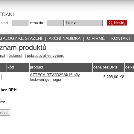
EDÁNÍ
a od :
cena do :
ATALOGY KE STAŽENÍ
|
AKČNÍ NABÍDKA
|
O FIRMĚ
|
KONTAKT
znam produktů
nat
|
tisknout
|
pokračovat ve výběru
kód
produkt
cena bez DPH
celk
AZTECA RTV2D2S/4/15 bílý
3 298,00 Kč
lesk/wenge magia
 bez DPH:
em: