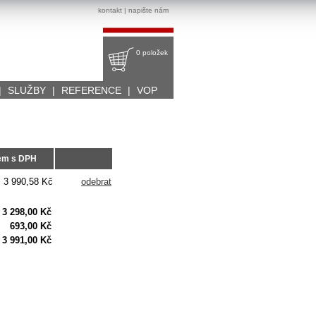
kontakt
|
napište nám
0 položek
|
SLUŽBY
|
REFERENCE
|
VOP
em s DPH
3 990,58 Kč
odebrat
3 298,00 Kč
693,00 Kč
3 991,00 Kč