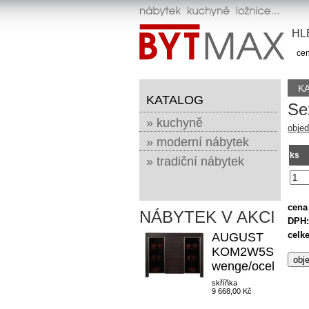
HL
cen
K
KATALOG
Se
» kuchyně
objed
» moderní nábytek
ks
» tradiční nábytek
cena
NÁBYTEK V AKCI
DPH:
celk
AUGUST
KOM2W5S
wenge/ocel
skříňka
9 668,00 Kč