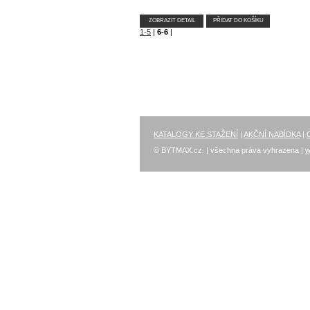
ZOBRAZIT DETAIL
PŘIDAT DO KOŠÍKU
1-5
|
6-6
|
KATALOGY KE STAŽENÍ
|
AKČNÍ NABÍDKA
|
© BYTMAX.cz. | všechna práva vyhrazena |
w