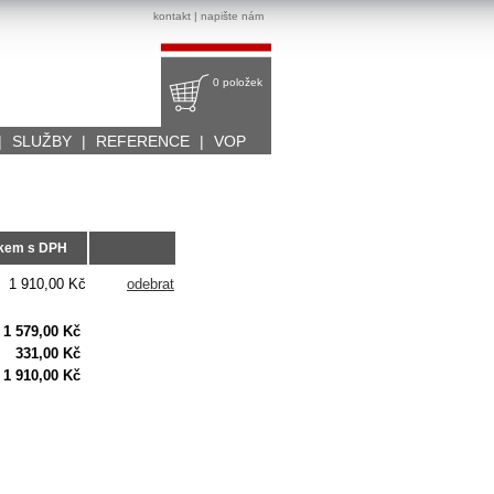
kontakt
|
napište nám
0 položek
|
SLUŽBY
|
REFERENCE
|
VOP
lkem s DPH
1 910,00 Kč
odebrat
1 579,00 Kč
331,00 Kč
1 910,00 Kč