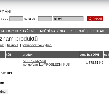
EDÁNÍ
a od :
cena do :
ATALOGY KE STAŽENÍ
|
AKČNÍ NABÍDKA
|
O FIRMĚ
|
KONTAKT
znam produktů
nat
|
tisknout
|
pokračovat ve výběru
kód
produkt
cena bez DPH
ce
AFFI KOM2s/50
1 578,51 Kč
wenge/vanilka***POSLEDNÍ KUS
 bez DPH:
em: