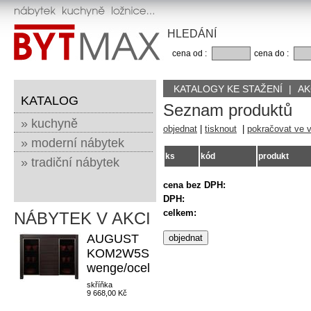
HLEDÁNÍ
cena od :
cena do :
KATALOGY KE STAŽENÍ
|
AK
KATALOG
Seznam produktů
» kuchyně
objednat
|
tisknout
|
pokračovat ve 
» moderní nábytek
ks
kód
produkt
» tradiční nábytek
cena bez DPH:
DPH:
celkem:
NÁBYTEK V AKCI
AUGUST
KOM2W5S
wenge/ocel
skříňka
9 668,00 Kč