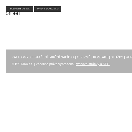
ZOBRAZIT DETAIL
PŘIDAT DO KOŠÍKU
1-5
|
6-6
|
KATALOGY KE STAŽENÍ
|
AKČNÍ NABÍDKA
|
O FIRMĚ
|
KONTAKT
|
SLUŽBY
|
RE
© BYTMAX.cz. | všechna práva vyhrazena |
webové stránky a SEO