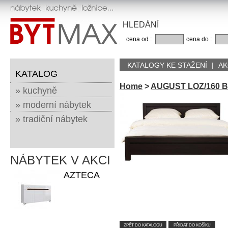
HLEDÁNÍ
cena od :
cena do :
KATALOGY KE STAŽENÍ
|
AK
KATALOG
Home
>
AUGUST LOZ/160 
» kuchyně
» moderní nábytek
» tradiční nábytek
NÁBYTEK V AKCI
AZTECA
ZPĚT DO KATALOGU
PŘIDAT DO KOŠÍKU